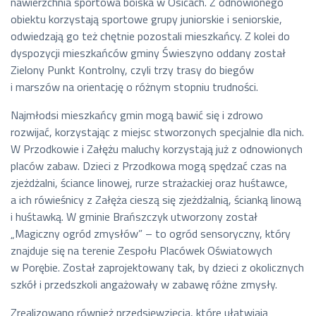
nawierzchnia sportowa boiska w Osicach. Z odnowionego
obiektu korzystają sportowe grupy juniorskie i seniorskie,
odwiedzają go też chętnie pozostali mieszkańcy. Z kolei do
dyspozycji mieszkańców gminy Świeszyno oddany został
Zielony Punkt Kontrolny, czyli trzy trasy do biegów
i marszów na orientację o różnym stopniu trudności.
Najmłodsi mieszkańcy gmin mogą bawić się i zdrowo
rozwijać, korzystając z miejsc stworzonych specjalnie dla nich.
W Przodkowie i Załężu maluchy korzystają już z odnowionych
placów zabaw. Dzieci z Przodkowa mogą spędzać czas na
zjeżdżalni, ściance linowej, rurze strażackiej oraz huśtawce,
a ich rówieśnicy z Załęża cieszą się zjeżdżalnią, ścianką linową
i huśtawką. W gminie Brańszczyk utworzony został
„Magiczny ogród zmysłów” – to ogród sensoryczny, który
znajduje się na terenie Zespołu Placówek Oświatowych
w Porębie. Został zaprojektowany tak, by dzieci z okolicznych
szkół i przedszkoli angażowały w zabawę różne zmysły.
Zrealizowano również przedsięwzięcia, które ułatwiają