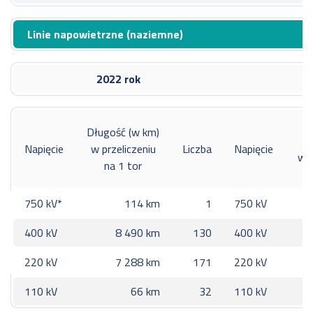
Linie napowietrzne (naziemne)
2022 rok
2
D
Długość (w km)
Napięcie
w przeliczeniu
Liczba
Napięcie
w p
na 1 tor
750 kV*
114 km
1
750 kV
400 kV
8 490 km
130
400 kV
220 kV
7 288 km
171
220 kV
110 kV
66 km
32
110 kV