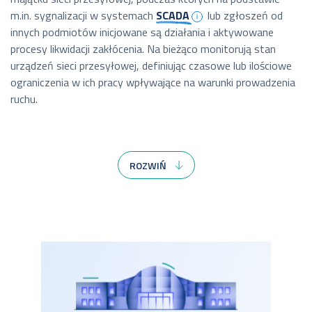
m.in. sygnalizacji w systemach
SCADA
lub zgłoszeń od
innych podmiotów inicjowane są działania i aktywowane
procesy likwidacji zakłócenia. Na bieżąco monitorują stan
urządzeń sieci przesyłowej, definiując czasowe lub ilościowe
ograniczenia w ich pracy wpływające na warunki prowadzenia
ruchu.
Spośród działań podejmowanych przez służby CN/RCN
w sytuacji wystąpienia awarii można wymienić:
ROZWIŃ
analizę przyczyn, miejsca powstania oraz rozmiarów
zakłócenia,
podejmowanie decyzji o sposobie likwidacji zakłócenia,
dysponowanie dostępnymi zasobami zespołów
eksploatacyjnych (ZES) oraz inżynierów specjalistów (I-
SPEC) w celu organizacji likwidacji zakłócenia,
nadzorowanie i koordynację prac związanych z likwidacją
zakłócenia.