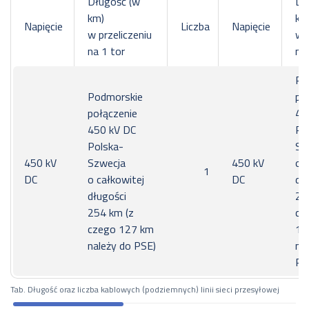
Długość (w
Dł
km)
km
Napięcie
Liczba
Napięcie
w przeliczeniu
w p
na 1 tor
na
Po
Podmorskie
po
połączenie
45
450 kV DC
Po
Polska-
Sz
450 kV
Szwecja
450 kV
o 
1
DC
o całkowitej
DC
dł
długości
25
254 km (z
cz
czego 127 km
12
należy do PSE)
na
PS
Tab. Długość oraz liczba kablowych (podziemnych) linii sieci przesyłowej