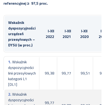
referencyjnej ≥ 97,5 proc.
Wskaźnik
dyspozycyjności
I-XII
I-XII
I-XII
I-X
urządzeń
2022
2021
2020
201
przesyłowych –
DYSU (w proc.)
1.
Wskaźnik
dyspozycyjności
linii przesyłowych
99,38
99,77
99,51
99
kategorii L1
[DL1]
2.
Wskaźnik
dyspozycyjności
99,77