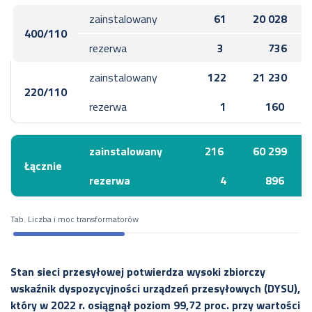
zainstalowany
61
20 028
400/110
rezerwa
3
736
zainstalowany
122
21 230
220/110
rezerwa
1
160
zainstalowany
216
60 299
Łącznie
rezerwa
4
896
Tab. Liczba i moc transformatorów
Stan sieci przesyłowej potwierdza wysoki zbiorczy
wskaźnik dyspozycyjności urządzeń przesyłowych (DYSU),
który w 2022 r. osiągnął poziom 99,72 proc. przy wartości