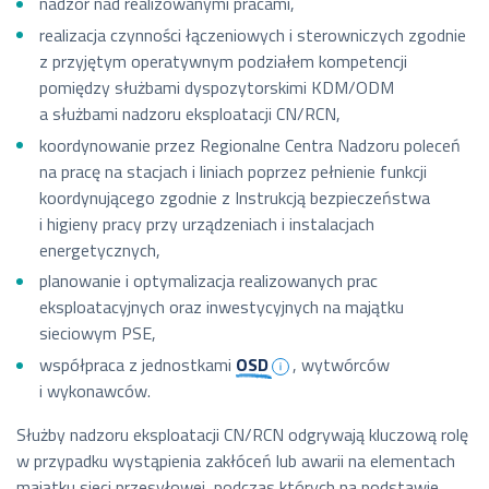
nadzór nad realizowanymi pracami,
realizacja czynności łączeniowych i sterowniczych zgodnie
z przyjętym operatywnym podziałem kompetencji
pomiędzy służbami dyspozytorskimi KDM/ODM
a służbami nadzoru eksploatacji CN/RCN,
koordynowanie przez Regionalne Centra Nadzoru poleceń
na pracę na stacjach i liniach poprzez pełnienie funkcji
koordynującego zgodnie z Instrukcją bezpieczeństwa
i higieny pracy przy urządzeniach i instalacjach
energetycznych,
planowanie i optymalizacja realizowanych prac
eksploatacyjnych oraz inwestycyjnych na majątku
sieciowym PSE,
współpraca z jednostkami
OSD
, wytwórców
i wykonawców.
Służby nadzoru eksploatacji CN/RCN odgrywają kluczową rolę
w przypadku wystąpienia zakłóceń lub awarii na elementach
majątku sieci przesyłowej, podczas których na podstawie