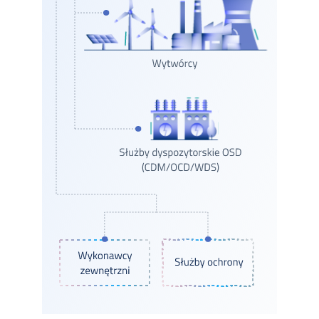
oraz liniowych. Ich wysokie kompetencje i specjalistyczne
umiejętności są utrzymywane na odpowiednim poziomie
poprzez systematyczne i regularne szkolenia technologiczne.
Dzięki wyposażeniu w środki ochrony indywidualnej oraz
odpowiednio przystosowany sprzęt (m.in. samochody
eksploatacyjne), pracownicy ZES wykonują swoje zadania
z zachowaniem najwyższych standardów bezpieczeństwa.