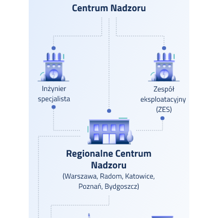
W przypadku wystąpienia rozległej awarii międzyobszarowej
(pomiędzy obszarami odpowiedzialności właściwych
terytorialnie RCN) poszczególne RCN-y współpracują między
sobą. Centrum Nadzoru w takim przypadku koordynuje
wszystkie działania służb eksploatacyjnych PSE (z różnych
obszarów) i podwykonawców działających na zlecenie naszej
organizacji.
W procesie utrzymania majątku sieciowego służby nadzoru
eksploatacji CN/RCN wspomagane są przez zespoły
eksploatacyjne (ZES) oraz inżynierów specjalistów (I-SPEC),
którzy realizują działania bezpośrednio przy urządzeniach.
W skali kraju w strukturach naszej organizacji dla
poszczególnych ZKO utworzonych jest 28 zespołów
eksploatacyjnych (ZES). Pracownicy ZES w terenie zapewniają
bezpieczeństwo realizacji czynności łączeniowych,
diagnostycznych i konserwacyjnych na obiektach stacyjnych