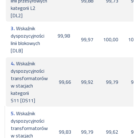
linii przesyłowych
99,88
99,73
99
kategorii L2
[DL2]
3.
Wskaźnik
dyspozycyjności
99,98
99,97
100,00
100
linii blokowych
[DLB]
4.
Wskaźnik
dyspozycyjności
transformatorów
99,66
99,92
99,79
99
w stacjach
kategorii
S11 [DS11]
5.
Wskaźnik
dyspozycyjności
transformatorów
99,83
99,79
99,62
99
w stacjach