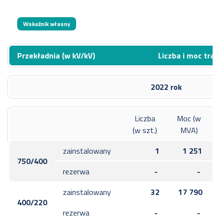
Wskaźnik własny
Przekładnia (w kV/kV)
Liczba i moc tra
2022 rok
Liczba
Moc (w
(w szt.)
MVA)
zainstalowany
1
1 251
750/400
rezerwa
-
-
zainstalowany
32
17 790
400/220
rezerwa
-
-