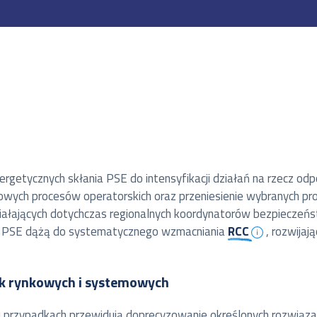
ergetycznych skłania PSE do intensyfikacji działań na rzecz o
zowych procesów operatorskich oraz przeniesienie wybranych pro
działających dotychczas regionalnych koordynatorów bezpieczeń
 PSE dążą do systematycznego wzmacniania
RCC
, rozwijaj
k rynkowych i systemowych
lu przypadkach przewidują doprecyzowanie określonych rozwiąz