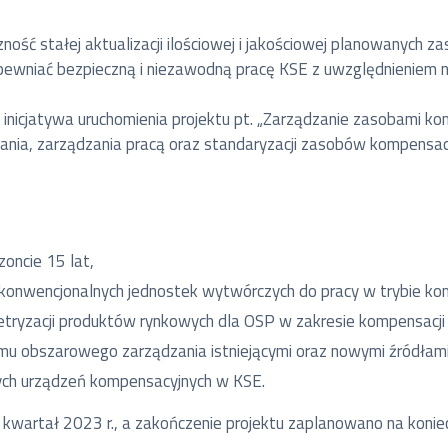
zność stałej aktualizacji ilościowej i jakościowej planowanych 
apewniać bezpieczną i niezawodną pracę KSE z uwzględnieniem 
inicjatywa uruchomienia projektu pt. „Zarządzanie zasobami k
owania, zarządzania pracą oraz standaryzacji zasobów kompensa
oncie 15 lat,
 konwencjonalnych jednostek wytwórczych do pracy w trybie kom
yzacji produktów rynkowych dla OSP w zakresie kompensacji m
emu obszarowego zarządzania istniejącymi oraz nowymi źródłami
ch urządzeń kompensacyjnych w KSE.
 kwartał 2023 r., a zakończenie projektu zaplanowano na konie