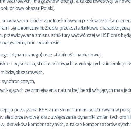
arm wiatrowych), magazynów energii, a także inwestycji w nowe
ołudniowy obszar Polski).
, a zwłaszcza źródeł z pełnoskalowymi przekształtnikami ene
ami synchronicznymi. Źródła przekształtnikowe charakteryzują
, przewidywana zmiana struktury wytwórczej w KSE oraz będąca
cy systemu, m.in. w zakresie:
go i dynamicznego) oraz stabilności napięciowej,
sko- i wysokoczęstotliwościowych) wynikających z interakcji uk
ji miedzyobszarowych,
 synchronicznych,
nikających ze zmniejszenia naturalnej inercji wirujących mas je
epcja powiązania KSE z morskimi farmami wiatrowymi w persp
w sieci przesyłowej oraz zwiększenie dynamiki zmian tych profil
orów, dławików kompensacyjnych, a także kompensatorów synchro