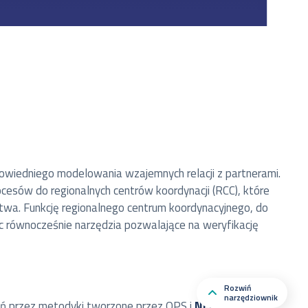
dpowiedniego modelowania wzajemnych relacji z partnerami.
cesów do regionalnych centrów koordynacji (RCC), które
stwa. Funkcję regionalnego centrum koordynacyjnego, do
ąc równocześnie narzędzia pozwalające na weryfikację
Rozwiń
narzędziownik
ań przez metodyki tworzone przez OPS i
NEMO
oraz