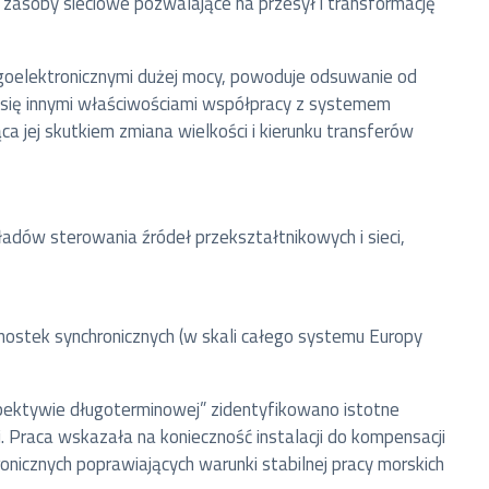
 zasoby sieciowe pozwalające na przesył i transformację
rgoelektronicznymi dużej mocy, powoduje odsuwanie od
 się innymi właściwościami współpracy z systemem
 jej skutkiem zmiana wielkości i kierunku transferów
ładów sterowania źródeł przekształtnikowych i sieci,
dnostek synchronicznych (w skali całego systemu Europy
ektywie długoterminowej” zidentyfikowano istotne
i. Praca wskazała na konieczność instalacji do kompensacji
nicznych poprawiających warunki stabilnej pracy morskich