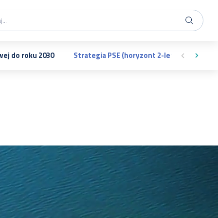
wej do roku 2030
Strategia PSE (horyzont 2-letni) ─ Suplem