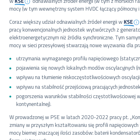
w
KSE
odnawialnych źródeł energii (w tym z morskich f
mocy (w tym wewnętrzny system HVDC łączący północny i p
Coraz większy udział odnawialnych źródeł energii w
KSE
pracy konwencjonalnych jednostek wytwórczych z generator
elektroenergetycznym niż źródła synchroniczne. Tym samym
mocy w sieci przesyłowej stwarzają nowe wyzwania dla pra
utrzymania wymaganego profilu napięciowego (statyczne
pojawienia się nowych lokalnych modów oscylacyjnych (ni
wpływu na tłumienie niskoczęstotliwościowych oscylac
wpływu na stabilność przejściową pracujących jednostek
pogorszenia warunków stabilności częstotliwościowej wy
kontynentalnej).
W prowadzonej w PSE w latach 2020-2022 pracy pt. „Konc
zmiany w przyszłym kształtowaniu się profili napięciowych 
mocy biernej znaczącej ilości zasobów: baterii kondensat