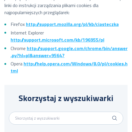
linki do instrukcji zarządzania plikami cookies dla
najpopularniejszych przeglądarek:
Firefox
http://support.mozilla.org/pl/kb/ciasteczka
Internet Explorer
http://support.microsoft.com/kb/196955/pl
Chrome
http://support.google.com/chrome/bin/answer
.py?hl=pl&answer=95647
Opera
http://help.opera.com/Windows/8.0/pl/cookies.h
tml
Skorzystaj z wyszukiwarki