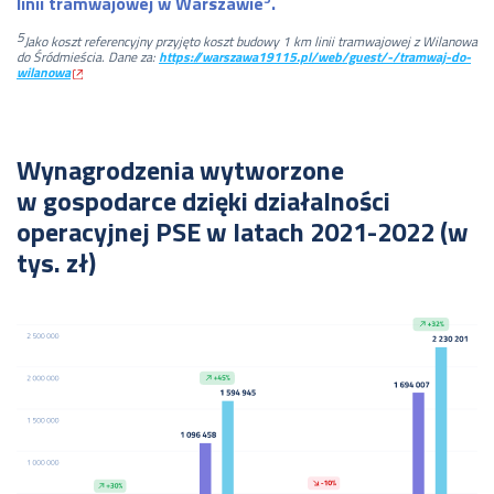
linii tramwajowej w Warszawie
.
5
Jako koszt referencyjny przyjęto koszt budowy 1 km linii tramwajowej z Wilanowa
do Śródmieścia. Dane za:
https://warszawa19115.pl/web/guest/-/tramwaj-do-
wilanowa
Wynagrodzenia wytworzone
w gospodarce dzięki działalności
operacyjnej PSE w latach 2021-2022 (w
tys. zł)