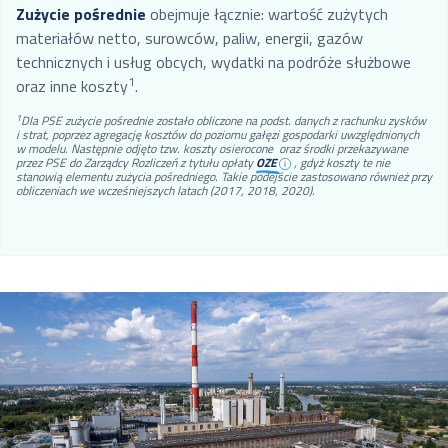
Zużycie pośrednie
obejmuje łącznie: wartość zużytych
materiałów netto, surowców, paliw, energii, gazów
technicznych i usług obcych, wydatki na podróże służbowe
1
oraz inne koszty
.
1
Dla PSE zużycie pośrednie zostało obliczone na podst. danych z rachunku zysków
i strat, poprzez agregację kosztów do poziomu gałęzi gospodarki uwzględnionych
w modelu. Następnie odjęto tzw. koszty osierocone oraz środki przekazywane
przez PSE do Zarządcy Rozliczeń z tytułu opłaty
OZE
, gdyż koszty te nie
stanowią elementu zużycia pośredniego. Takie podejście zastosowano również przy
obliczeniach we wcześniejszych latach (2017, 2018, 2020).