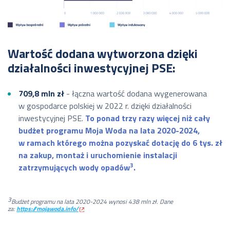
Wartość dodana wytworzona dzięki
działalności inwestycyjnej PSE:
709,8 mln zł
- łączna wartość dodana wygenerowana
w gospodarce polskiej w 2022 r. dzięki działalności
inwestycyjnej PSE.
To ponad trzy razy więcej niż cały
budżet programu Moja Woda na lata 2020-2024,
w ramach którego można pozyskać dotację do 6 tys. zł
na zakup, montaż i uruchomienie instalacji
3
zatrzymujących wody opadów
.
3
Budżet programu na lata 2020-2024 wynosi 438 mln zł. Dane
za:
https://mojawoda.info/