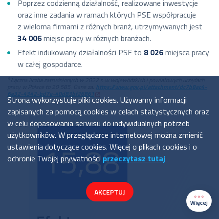
Poprzez codzienną działalność, realizowane inwestycje
oraz inne zadania w ramach których PSE współpracuje
z wieloma firmami z różnych branż, utrzymywanych jest
34 006
miejsc pracy w różnych branżach.
Efekt indukowany działalności PSE to
8 026
miejsca pracy
w całej gospodarce.
6
Łączna liczba zatrudnionych w 2022 r. w wojewódzkich i powiatowych urzędach
pracy w Polsce to 20 585. Dane za:
https://www.gov.pl/attachment/dc7b8ac4-
6e32-4342-bd7e-40d83bf26861
Strona wykorzystuje pliki cookies. Używamy informacji
zapisanych za pomocą cookies w celach statystycznych oraz
w celu dopasowania serwisu do indywidualnych potrzeb
użytkowników. W przeglądarce internetowej można zmienić
ustawienia dotyczące cookies. Więcej o plikach cookies i o
ochronie Twojej prywatności
przeczytasz tutaj
AKCEPTUJ
Więcej