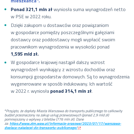
mieszkańca
.
Ponad 321,1 mln zł
wyniosła suma wynagrodzeń netto
w PSE w 2022 roku.
Dzięki zakupom u dostawców oraz powiązaniom
w gospodarce pomiędzy poszczególnymi gałęziami
dostawcy oraz poddostawcy mogli wypłacić swoim
pracownikom wynagrodzenia w wysokości ponad
1,595 mld zł.
W
gospodarce krajowej nastąpił dalszy wzrost
wynagrodzeń wynikający z wzrostu dochodów oraz
konsumpcji gospodarstw domowych. Są to wynagrodzenia
wygenerowane w sposób indukowany. Ich wartość
w 2022 r. wyniosła
ponad 314,1 mln zł
.
4
Przyjęto, że dopłaty Miasta Warszawa do transportu publicznego to całkowity
budżet przeznaczony na zakup usług przewozowych (ponad 2,9 mld zł)
pomniejszony o wpływy z biletów (776 mln zł). Dane
za:
https://www.ztm.waw.pl/informacje-prasowe/2023/07/17/warszawa-
doplaca-najwiecej-do-transportu-publicznego/