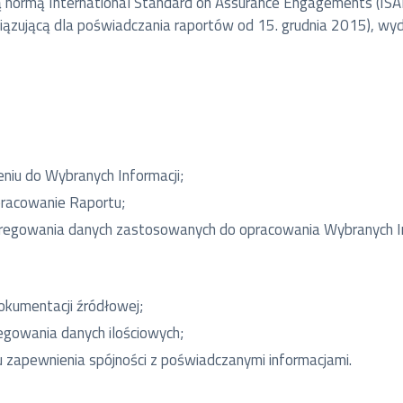
normą International Standard on Assurance Engagements (IS
owiązującą dla poświadczania raportów od 15. grudnia 2015), wy
niu do Wybranych Informacji;
racowanie Raportu;
agregowania danych zastosowanych do opracowania Wybranych In
dokumentacji źródłowej;
egowania danych ilościowych;
u zapewnienia spójności z poświadczanymi informacjami.