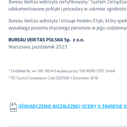
1
Bureau Veritas wdrożyła certyfikowany
System Zarządzani
udokumentowane polityki i procedury w zakresie zgodnoś
Bureau Veritas wdrożyła i stosuje Kodeks Etyki, który spe
wysokiego poziomu etycznego personelu w jego codzienny
BUREAU VERITAS POLSKA Sp. z o.o.
Warszawa, październik 2023
1
Certyfikat No. 44 100 160145 wydany przez TUV NORD CERT GmbH
2
TIC Council Compliance Code EDITION 1 December 2018
OŚWIADCZENIE NIEZALEŻNEJ OCENY O ZAKRESIE OGRA