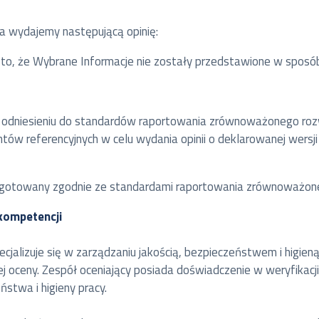
ia wydajemy następującą opinię:
 to, że Wybrane Informacje nie zostały przedstawione w sposó
 w odniesieniu do standardów raportowania zrównoważonego ro
ów referencyjnych w celu wydania opinii o deklarowanej wersji
ygotowany zgodnie ze standardami raportowania zrównoważone
 kompetencji
ecjalizuje się w zarządzaniu jakością, bezpieczeństwem i higie
ej oceny. Zespół oceniający posiada doświadczenie w weryfikacj
ństwa i higieny pracy.