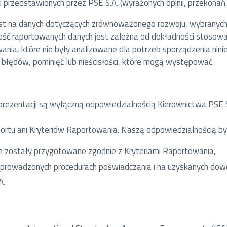
i przedstawionych przez PSE S.A. (wyrażonych opinii, przekonań
jest na danych dotyczących zrównoważonego rozwoju, wybranych
ność raportowanych danych jest zależna od dokładności stosowa
ania, które nie były analizowane dla potrzeb sporządzenia ninie
 błędów, pominięć lub nieścisłości, które mogą występować.
rezentacji są wyłączną odpowiedzialnością Kierownictwa PSE S
rtu ani Kryteriów Raportowania. Naszą odpowiedzialnością by
je zostały przygotowane zgodnie z Kryteriami Raportowania,
eprowadzonych procedurach poświadczania i na uzyskanych dow
A.