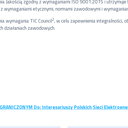
a Jakością zgodny z wymaganiami ISO 9001:2015 i utrzymuje 
ci z wymaganiami etycznymi, normami zawodowymi i wymagania
2
łnia wymagania TIC Council
, w celu zapewnienia integralności, 
ch działaniach zawodowych.
NICZONYM Do: Interesariuszy Polskich Sieci Elektroener