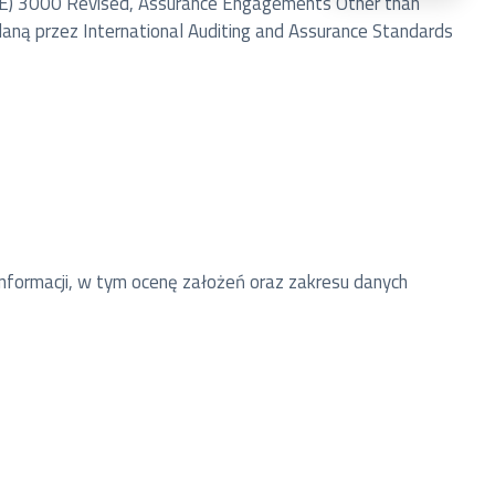
AE) 3000 Revised, Assurance Engagements Other than
daną przez International Auditing and Assurance Standards
formacji, w tym ocenę założeń oraz zakresu danych