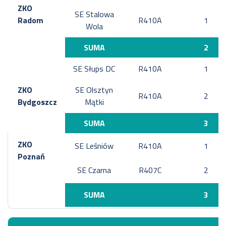
ZKO
SE Stalowa
Radom
R410A
1
Wola
SUMA
2
SE Słups DC
R410A
1
ZKO
SE Olsztyn
R410A
2
Bydgoszcz
Mątki
SUMA
3
ZKO
SE Leśniów
R410A
1
Poznań
SE Czarna
R407C
2
SUMA
3