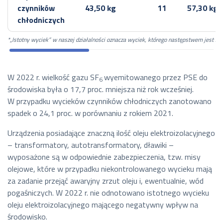
czynników
43,50 kg
11
57,30 kg
chłodniczych
*„Istotny wyciek” w naszej działalności oznacza wyciek, którego następstwem jest za
W 2022 r. wielkość gazu SF
wyemitowanego przez PSE do
6
środowiska była o 17,7 proc. mniejsza niż rok wcześniej.
W przypadku wycieków czynników chłodniczych zanotowano
spadek o 24,1 proc. w porównaniu z rokiem 2021.
Urządzenia posiadające znaczną ilość oleju elektroizolacyjnego
– transformatory, autotransformatory, dławiki –
wyposażone są w odpowiednie zabezpieczenia, tzw. misy
olejowe, które w przypadku niekontrolowanego wycieku mają
za zadanie przejąć awaryjny zrzut oleju i, ewentualnie, wód
pogaśniczych. W 2022 r. nie odnotowano istotnego wycieku
oleju elektroizolacyjnego mającego negatywny wpływ na
środowisko.