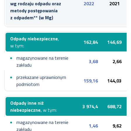
wg rodzaju odpadu oraz
2022
2021
metody postępowania
z odpadem** (
w Mg)
Odpady niebezpieczne
,
162,84
146,69
w tym:
magazynowane na terenie
3,68
2,66
zakładu
przekazane uprawnionym
159,16
144,03
podmiotom
Odpady inne niż
3 974,4
688,72
niebezpieczne
, w tym:
magazynowane na terenie
1,46
9,62
zakładu