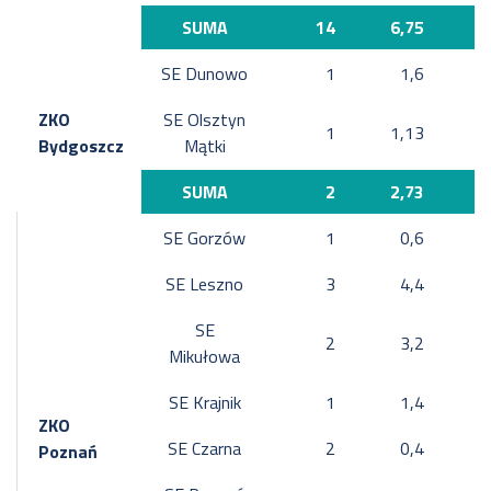
SUMA
14
6,75
SE Dunowo
1
1,6
ZKO
SE Olsztyn
1
1,13
Bydgoszcz
Mątki
SUMA
2
2,73
SE Gorzów
1
0,6
SE Leszno
3
4,4
SE
2
3,2
Mikułowa
SE Krajnik
1
1,4
ZKO
SE Czarna
2
0,4
Poznań