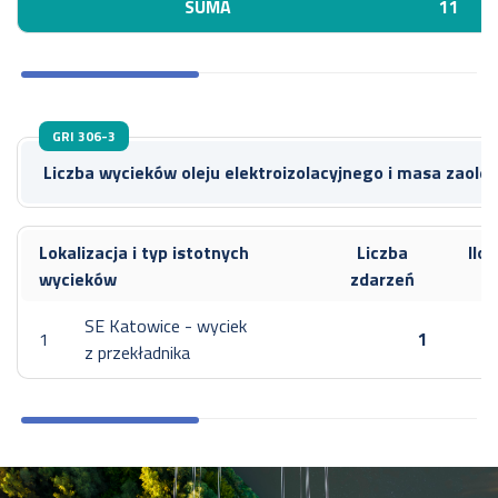
SUMA
11
GRI 306-3
Liczba wycieków oleju elektroizolacyjnego i masa zaolej
Lokalizacja i typ istotnych
Liczba
Ilo
wycieków
zdarzeń
SE Katowice - wyciek
1
1
z przekładnika