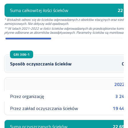
Suma całkowitej ilości ścieków
22 9
* Wskaźnik odnosi się do ścieków odprowadzanych z obiektów stacyjnych oraz siedzib
zamiejscowych. Nie dotyczy wód opadowych.
** W latach 2021-2022 w ilości ścieków odprowadzanych do przedsiębiorstw komunaln
płynne odbierane ze zbiorników bezodpływowych. Parametry ścieków są monitowane p
GRI 306-1
Sposób oczyszczania ścieków
Ob
2022
Przez organizację
3 245
Przez zakład oczyszczania ścieków
19 449
Suma oczyszczanych ścieków
22 695