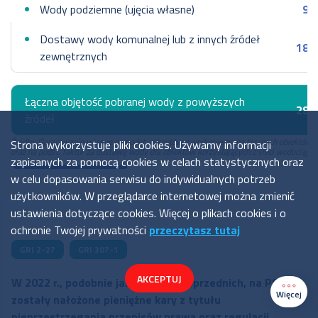
Wody podziemne (ujęcia własne)
9 
Dostawy wody komunalnej lub z innych źródeł
18 
zewnętrznych
Łączna objętość pobranej wody z powyższych
28 
źródeł
Źródło: Opracowanie własne na podst. odczytów z wodomierzy na terenach obiektów 
Strona wykorzystuje pliki cookies. Używamy informacji
oraz na podst. faktur za dostawę wody dla obiektów korzystających z sieci wodociągow
zapisanych za pomocą cookies w celach statystycznych oraz
w celu dopasowania serwisu do indywidualnych potrzeb
użytkowników. W przeglądarce internetowej można zmienić
ustawienia dotyczące cookies. Więcej o plikach cookies i o
ochronie Twojej prywatności
przeczytasz tutaj
GRI 2-27
GRI 307-1
AKCEPTUJ
W 2022 r., podobnie jak w latach poprzednich, na PSE nie
Więcej
zostały nałożone pieniężne kary z tytułu
nieprzestrzegania przepisów prawa oraz regulacji