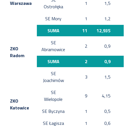
Warszawa
1
1,5
Ostrołęka
SE Mory
1
1,2
SUMA
11
12,935
3
SE
2
0,9
ZKO
Abramowice
Radom
SUMA
2
0,9
SE
3
1,5
Joachimów
SE
9
4,15
Wielopole
ZKO
Katowice
SE Byczyna
1
0,5
SE Łagisza
1
0,6