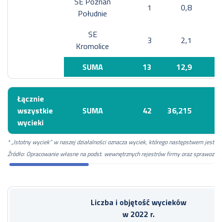
SE Poznań
1
0,8
Południe
SE
3
2,1
Kromolice
SUMA
13
12,9
Łącznie
wszystkie
SUMA
42
36,215
8
wycieki
* „Istotny wyciek” w naszej działalności oznacza wyciek, którego następstwem jest z
Źródło: Opracowanie własne na podst. wewnętrznych rejestrów firmy oraz sprawozda
Liczba i objętość wycieków
w 2022 r.