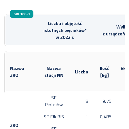
GRI 306-3
Liczba i objętość
Wylic
istotnych wycieków*
z urządzeń 
w 2022 r.
Nazwa
Nazwa
Ilość
Ekw
Liczba
ZKO
stacji NN
[kg]
C
SE
8
9,75
Piotrków
SE Ełk BIS
1
0,485
ZKO
SE