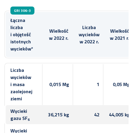
GRI 306-3
Łączna
liczba
Liczba
Wielkość
Wielkość
i objętość
wycieków
w
2022 r.
w
2021 r.
istotnych
w 2022 r.
wycieków*
Liczba
wycieków
i masa
0,015 Mg
1
0,05 Mg
zaolejonej
ziemi
Wycieki
36,215 kg
42
44,005 kg
gazu SF
6
Wycieki