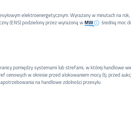
syłowym elektroenergetycznym. Wyrażany w minutach na rok, st
yczny (ENS) podzielony przez wyrażoną w
MW
średnią moc d
granicy pomiędzy systemami lub strefami, w której handlowe w
f cenowych w okresie przed alokowaniem mocy (tj. przed aukcją
zapotrzebowania na handlowe zdolności przesyłu