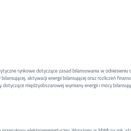
 wytyczne rynkowe dotyczące zasad bilansowania w odniesieni
ilansującej, aktywacji energii bilansującej oraz rozliczeń fina
dy dotyczące międzyobszarowej wymiany energii i mocy bilansują
tem przesyłowy elektroenergetyczny. Wyrażony w MWh na rok, s