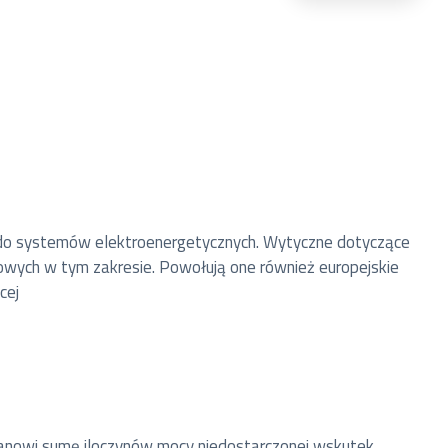
u do systemów elektroenergetycznych. Wytyczne dotyczące
nsowych w tym zakresie. Powołują one również europejskie
cej
tanowi sumę iloczynów mocy niedostarczonej wskutek