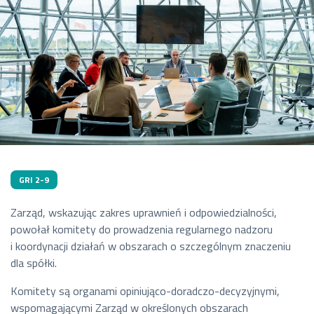
Andrzej Zienkiewicz
- Wiceprezes Zarządu
Eryk Kłossowski - Prezes
Zarządu
Jarosław Brysiewicz
- Wiceprezes Zarządu
od 20 września 202
Tomasz Sikorski - Wiceprezes
202
Zarządu
GRI 2-9
Włodzimierz Mucha
- Wiceprezes Zarządu
Zarząd, wskazując zakres uprawnień i odpowiedzialności,
Andrzej Zienkiewicz
powołał komitety do prowadzenia regularnego nadzoru
- Wiceprezes Zarządu
i koordynacji działań w obszarach o szczególnym znaczeniu
dla spółki.
Tomasz Sikorski - Prezes
Komitety są organami opiniująco-doradczo-decyzyjnymi,
Zarządu
wspomagającymi Zarząd w określonych obszarach