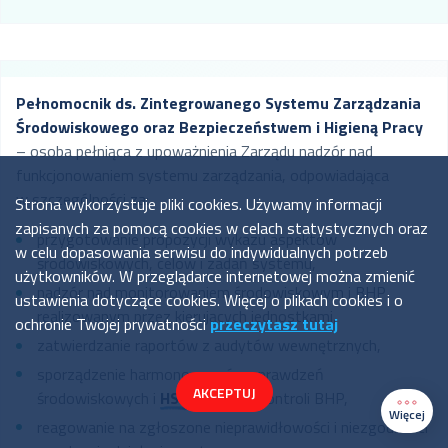
Pełnomocnik ds. Zintegrowanego Systemu Zarządzania
Środowiskowego oraz Bezpieczeństwem i Higieną Pracy
– osoba pełniąca z upoważnienia Zarządu nadzór nad
funkcjonowaniem systemu zarządzania, odpowiadająca
w szczególności za:
Strona wykorzystuje pliki cookies. Używamy informacji
zapisanych za pomocą cookies w celach statystycznych oraz
przygotowanie propozycji wykazu aspektów
w celu dopasowania serwisu do indywidualnych potrzeb
środowiskowych, celów i zadań systemu,
użytkowników. W przeglądarce internetowej można zmienić
nadzór nad monitorowaniem środowiskowym i BHP
ustawienia dotyczące cookies. Więcej o plikach cookies i o
realizowanym przez kierujących jednostkami,
ochronie Twojej prywatności
przeczytasz tutaj
zatwierdzanie raportów z audytów wewnętrznych,
sporządzenie harmonogramów sprawdzeń
AKCEPTUJ
środowiskowych i
HSEQ
oraz kontroli BHP,
Więcej
reagowanie na zgłoszone nieprawidłowości i niezgodności