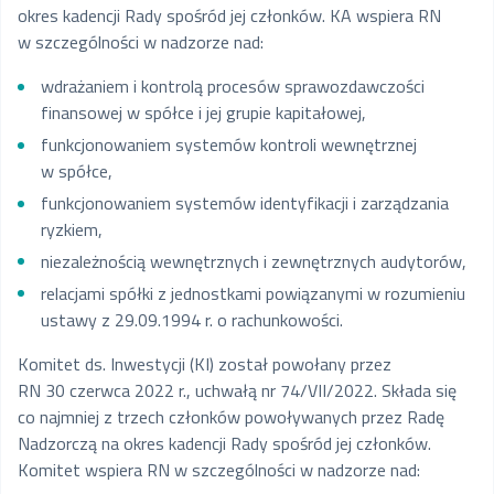
- Przewodniczący RN
okres kadencji Rady spośród jej członków. KA wspiera RN
Marcin Czupryna
w szczególności w nadzorze nad:
- Wiceprzewodniczący RN
wdrażaniem i kontrolą procesów sprawozdawczości
Paulina Mielcarek – Sekretarz
finansowej w spółce i jej grupie kapitałowej,
RN
funkcjonowaniem systemów kontroli wewnętrznej
Ksenia Ludwiniak - Członek RN
od 1 marca 2023
w spółce,
202
Tadeusz Skobel – Członek RN
funkcjonowaniem systemów identyfikacji i zarządzania
Michał Wierzchowski - Członek
ryzkiem,
RN
niezależnością wewnętrznych i zewnętrznych audytorów,
Magdalena Przybysz - Członek
relacjami spółki z jednostkami powiązanymi w rozumieniu
RN
ustawy z 29.09.1994 r. o rachunkowości.
Konrad Fischer - Członek RN
Przemysław Humięcki
Komitet ds. Inwestycji (KI) został powołany przez
RN 30 czerwca 2022 r., uchwałą nr 74/VII/2022. Składa się
co najmniej z trzech członków powoływanych przez Radę
Paweł Łatacz
Nadzorczą na okres kadencji Rady spośród jej członków.
- Przewodniczący RN
Komitet wspiera RN w szczególności w nadzorze nad:
Marcin Czupryna