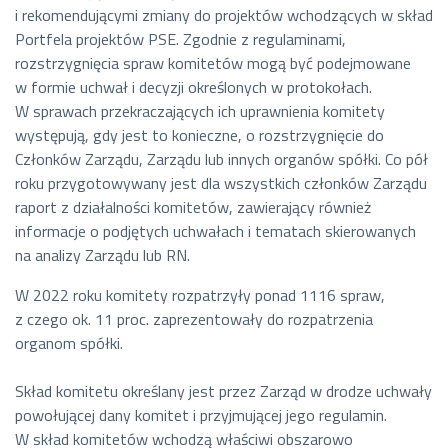
Jarosław Brysiewicz
i rekomendującymi zmiany do projektów wchodzących w skład
- Wiceprezes Zarządu
od 13 stycznia 20
Portfela projektów PSE. Zgodnie z regulaminami,
202
Włodzimierz Mucha
rozstrzygnięcia spraw komitetów mogą być podejmowane
- Wiceprezes Zarządu
w formie uchwał i decyzji określonych w protokołach.
Andrzej Zienkiewicz
W sprawach przekraczających ich uprawnienia komitety
- Wiceprezes Zarządu
występują, gdy jest to konieczne, o rozstrzygnięcie do
Członków Zarządu, Zarządu lub innych organów spółki. Co pół
roku przygotowywany jest dla wszystkich członków Zarządu
Tomasz Sikorski - Prezes
raport z działalności komitetów, zawierający również
Zarządu
informacje o podjętych uchwałach i tematach skierowanych
Jarosław Brysiewicz
na analizy Zarządu lub RN.
- Wiceprezes Zarządu
W 2022 roku komitety rozpatrzyły ponad 1116 spraw,
od 1 marca 2023
Jarosław Jaźwiński - Wiceprezes
z czego ok. 11 proc. zaprezentowały do rozpatrzenia
202
Zarządu
organom spółki.
Włodzimierz Mucha
- Wiceprezes Zarządu
Skład komitetu określany jest przez Zarząd w drodze uchwały
Andrzej Zienkiewicz
powołującej dany komitet i przyjmującej jego regulamin.
- Wiceprezes Zarządu
W skład komitetów wchodzą właściwi obszarowo