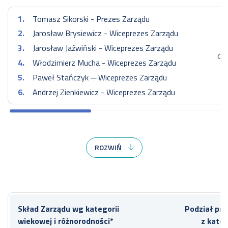
Tomasz Sikorski - Prezes Zarządu
Jarosław Brysiewicz - Wiceprezes Zarządu
Jarosław Jaźwiński - Wiceprezes Zarządu
od 
Włodzimierz Mucha - Wiceprezes Zarządu
Paweł Stańczyk ─ Wiceprezes Zarządu
Andrzej Zienkiewicz - Wiceprezes Zarządu
Skład Zarządu
W ok
ROZWIŃ
Eryk Kłossowski - Prezes
Zarządu
Jarosław Brysiewicz
Skład Zarządu wg kategorii
Podział pr
- Wiceprezes Zarządu
wiekowej i różnorodności*
z kateg