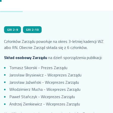
Marcin Czupryna
- Wiceprzewodniczący RN
Paulina Mielcarek – Sekretarz
RN
GRI 2-9
GRI 2-10
Ksenia Ludwiniak - Członek RN
od 1 maja 2023 
Tadeusz Skobel – Członek RN
Członków Zarządu powołuje na okres 3-letniej kadencji WZ
202
Magdalena Przybysz - Członek
albo RN. Obecnie Zarząd składa się z 6 członków.
RN
Skład osobowy Zarządu
na dzień sporządzenia publikacji:
Konrad Fischer - Członek RN
Przemysław Humięcki
Tomasz Sikorski - Prezes Zarządu
- Członek RN
Jarosław Brysiewicz - Wiceprezes Zarządu
Rafał Wasilewski - Członek RN
Jarosław Jaźwiński - Wiceprezes Zarządu
Adrian Kalisz - Członek RN
Włodzimierz Mucha - Wiceprezes Zarządu
Paweł Stańczyk - Wiceprezes Zarządu
Andrzej Zienkiewicz - Wiceprezes Zarządu