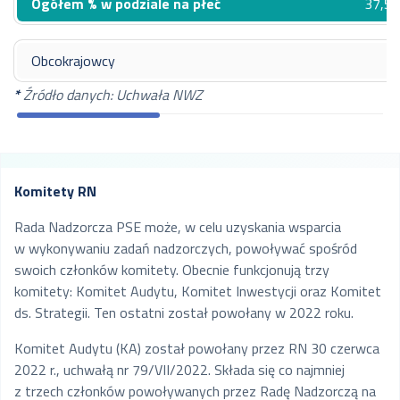
Ogółem % w podziale na płeć
37,5
Paweł Łatacz
- Przewodniczący RN
Obcokrajowcy
Marcin Czupryna
*
Źródło danych: Uchwała NWZ
- Wiceprzewodniczący RN
Paulina Mielcarek – Sekretarz
RN
od 25 paździer
Ksenia Ludwiniak - Członek RN
28 luteg
Komitety RN
Tadeusz Skobel – Członek RN
Rada Nadzorcza PSE może, w celu uzyskania wsparcia
Michał Wierzchowski - Członek
w wykonywaniu zadań nadzorczych, powoływać spośród
RN
swoich członków komitety. Obecnie funkcjonują trzy
Magdalena Przybysz - Członek
komitety: Komitet Audytu, Komitet Inwestycji oraz Komitet
RN
ds. Strategii. Ten ostatni został powołany w 2022 roku.
Konrad Fischer - Członek RN
Komitet Audytu (KA) został powołany przez RN 30 czerwca
2022 r., uchwałą nr 79/VII/2022. Składa się co najmniej
Paweł Łatacz
z trzech członków powoływanych przez Radę Nadzorczą na