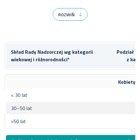
Skład Rady Nadzorczej
W ok
ROZWIŃ
Paweł Łatacz
- Przewodniczący RN
Marcin Czupryna
Skład Rady Nadzorczej wg kategorii
Podział p
- Wiceprzewodniczący RN
wiekowej i różnorodności*
z kate
Paulina Mielcarek – Sekretarz
RN
od 1 styczni
Ksenia Ludwiniak - Członek RN
Kobiety
24 paździer
Tadeusz Skobel – Członek RN
< 30 lat
Michał Wierzchowski - Członek
RN
30–50 lat
Andrzej Toborowicz - Członek
>50 lat
RN
Konrad Fischer - Członek RN