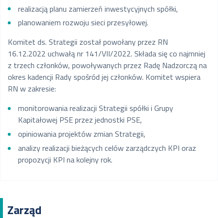
realizacją planu zamierzeń inwestycyjnych spółki,
- Wiceprzewodniczący RN
planowaniem rozwoju sieci przesyłowej.
Paulina Mielcarek – Sekretarz
RN
Komitet ds. Strategii został powołany przez RN
Ksenia Ludwiniak - Członek RN
16.12.2022 uchwałą nr 141/VII/2022. Składa się co najmniej
Tadeusz Skobel – Członek RN
od 1 kwietnia 2023
z trzech członków, powoływanych przez Radę Nadzorczą na
202
okres kadencji Rady spośród jej członków. Komitet wspiera
Michał Wierzchowski - Członek
RN w zakresie:
RN
Magdalena Przybysz - Członek
monitorowania realizacji Strategii spółki i Grupy
RN
Kapitałowej PSE przez jednostki PSE,
Konrad Fischer - Członek RN
opiniowania projektów zmian Strategii,
Przemysław Humięcki
analizy realizacji bieżących celów zarządczych KPI oraz
- Członek RN
propozycji KPI na kolejny rok.
Rafał Wasilewski - Członek RN
Paweł Łatacz
Zarząd
- Przewodniczący RN