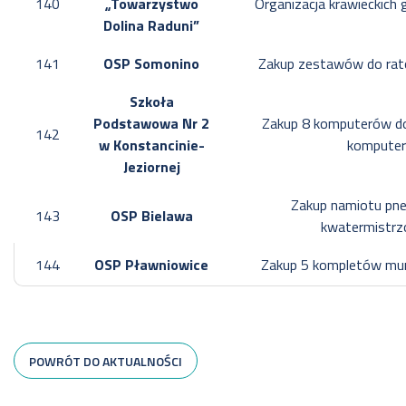
140
„Towarzystwo
Organizacja krawieckich
Dolina Raduni”
141
OSP Somonino
Zakup zestawów do ra
Szkoła
Podstawowa Nr 2
Zakup 8 komputerów do
142
w Konstancinie-
komputer
Jeziornej
Zakup namiotu pn
143
OSP Bielawa
kwatermistrz
144
OSP Pławniowice
Zakup 5 kompletów mun
POWRÓT DO AKTUALNOŚCI