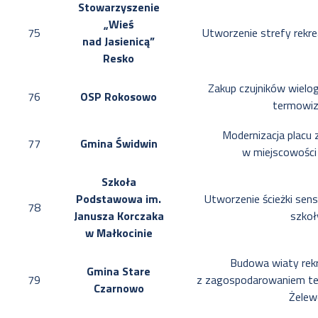
Stowarzyszenie
„Wieś
75
Utworzenie strefy rekr
nad Jasienicą”
Resko
Zakup czujników wielo
76
OSP Rokosowo
termowiz
Modernizacja placu 
77
Gmina Świdwin
w miejscowości
Szkoła
Podstawowa im.
Utworzenie ścieżki sens
78
Janusza Korczaka
szkoł
w Małkocinie
Budowa wiaty rekr
Gmina Stare
79
z zagospodarowaniem te
Czarnowo
Żelew