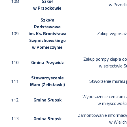
108
Szkół
w Przodk
w Przodkowie
Szkoła
Podstawowa
109
im. Ks. Bronisława
Zakup wyposaże
Szymichowskiego
w Pomieczynie
Zakup pompy ciepła do 
110
Gmina Przywidz
w sołectwie S
Stowarzyszenie
111
Stworzenie muralu 
Mam (Żelisławki)
Wyposażenie centrum a
112
Gmina Słupsk
w miejscowości
Zamontowanie informacyjn
113
Gmina Słupsk
w Wielic