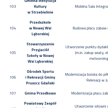
Gminna Instytucja
103
Kultury
Mobilna Sala Integra
w Strzebielinie
Przedszkole
104
w Nowej Wsi
Budowa placu zabaw 
Lęborskiej
Stowarzyszenie
Utworzenie punktu dydak
Przyjaciół
105
(m.in. zakup wiaty, 
Szkoły w Nowej
meteorolog
Wsi Lęborskiej
Ośrodek Sportu
Modernizacja boiska do pi
106
i Rekreacji Gminy
Rekreacji w 
Pruszcz Gdański
107
Gmina Przodkowo
Modernizacja placu z
Powiatowy Zespół
Utworzenie siłowni 