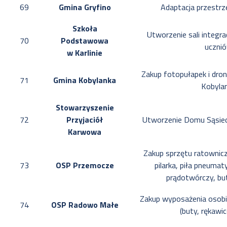
69
Gmina Gryfino
Adaptacja przestrze
Szkoła
Utworzenie sali integra
70
Podstawowa
uczni
w Karlinie
Zakup fotopułapek i dron
71
Gmina Kobylanka
Kobyla
Stowarzyszenie
72
Przyjaciół
Utworzenie Domu Sąsie
Karwowa
Zakup sprzętu ratownicz
73
OSP Przemocze
pilarka, piła pneuma
prądotwórczy, but
Zakup wyposażenia osobi
74
OSP Radowo Małe
(buty, rękawi