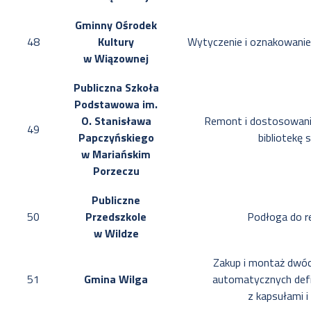
Gminny Ośrodek
48
Kultury
Wytyczenie i oznakowani
w Wiązownej
Publiczna Szkoła
Podstawowa im.
O. Stanisława
Remont i dostosowani
49
Papczyńskiego
bibliotekę 
w Mariańskim
Porzeczu
Publiczne
50
Przedszkole
Podłoga do re
w Wildze
Zakup i montaż dwó
51
Gmina Wilga
automatycznych def
z kapsułami 