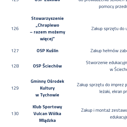
pomocy przed
Stowarzyszenie
„Chraplewo
126
Zakup sprzętu do 
– razem możemy
więcej”
127
OSP Kuślin
Zakup hełmów zabe
Stworzenie edukacyj
128
OSP Ściechów
w Ściech
Gminny Ośrodek
Zakup sprzętu do imprez 
129
Kultury
leżaki, ekran p
w Tychowie
Klub Sportowy
Zakup i montaż zestawu 
130
Vulcan Wólka
edukacyj
Mlądzka