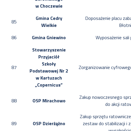
w Choczewie
Gmina Cedry
Doposażenie placu zab
85
Wielkie
Błotn
86
Gmina Gniewino
Wyposażenie sali 
Stowarzyszenie
Przyjaciół
Szkoły
87
Zorganizowanie cyfrowego
Podstawowej Nr 2
w Kartuzach
„Copernicus”
Zakup nowoczesnego sprz
88
OSP Mirachowo
do akcji rat
Zakup sprzętu ratowniczeg
89
OSP Dzierżążno
zestaw do stabilizacji 
wysokości