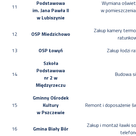
Podstawowa
Wymiana oświetl
11
im. Jana Pawła II
w pomieszczenia
w Lubiszynie
Zakup kamery termow
12
OSP Miedzichowo
ratunko
13
OSP Łowyń
Zakup łodzi r
Szkoła
Podstawowa
14
Budowa si
nr 2 w
Międzyrzeczu
Gminny Ośrodek
15
Kultury
Remont i doposażenie św
w Pszczewie
Zakup i montaż ławki so
16
Gmina Biały Bór
telefo