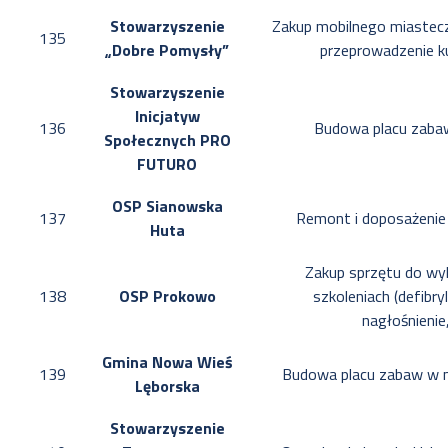
Stowarzyszenie
Zakup mobilnego miastec
135
„Dobre Pomysły”
przeprowadzenie ku
Stowarzyszenie
Inicjatyw
136
Budowa placu zaba
Społecznych PRO
FUTURO
OSP Sianowska
137
Remont i doposażenie ś
Huta
Zakup sprzętu do wy
138
OSP Prokowo
szkoleniach (defibry
nagłośnienie
Gmina Nowa Wieś
139
Budowa placu zabaw w 
Lęborska
Stowarzyszenie