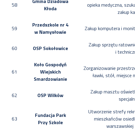
Gmina Dziadowa
58
opieka medyczna, szuk
Kłoda
zakup k
Przedszkole nr 4
59
Zakup komputera i moni
w Namysłowie
Zakup sprzętu ratown
60
OSP Sokołowice
i technic
Koło Gospodyń
Zorganizowanie przestrze
61
Wiejskich
ławki, stół, miejsce na
Smardzowianie
Zakup masztu oświetl
62
OSP Wilków
specjal
Utworzenie strefy rekrea
Fundacja Park
63
mieszkańców osied
Przy Szkole
warszawskiej 