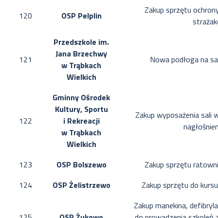
Zakup sprzętu ochrony
120
OSP Pelplin
straża
Przedszkole im.
Jana Brzechwy
121
Nowa podłoga na sal
w Trąbkach
Wielkich
Gminny Ośrodek
Kultury, Sportu
Zakup wyposażenia sali 
122
i Rekreacji
nagłośnie
w Trąbkach
Wielkich
123
OSP Bolszewo
Zakup sprzętu ratown
124
OSP Żelistrzewo
Zakup sprzętu do kurs
Zakup manekina, defibryl
125
OSP Żukowo
do prowadzenia szkoleń z