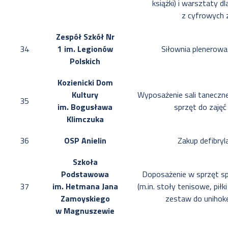
książki) i warsztaty dl
z cyfrowych 
Zespół Szkół Nr
34
1 im. Legionów
Siłownia plenerowa
Polskich
Kozienicki Dom
Kultury
Wyposażenie sali tanecz
35
im. Bogusława
sprzęt do zaję
Klimczuka
36
OSP Anielin
Zakup defibry
Szkoła
Podstawowa
Doposażenie w sprzęt s
37
im. Hetmana Jana
(m.in. stoły tenisowe, pił
Zamoyskiego
zestaw do unihoke
w Magnuszewie