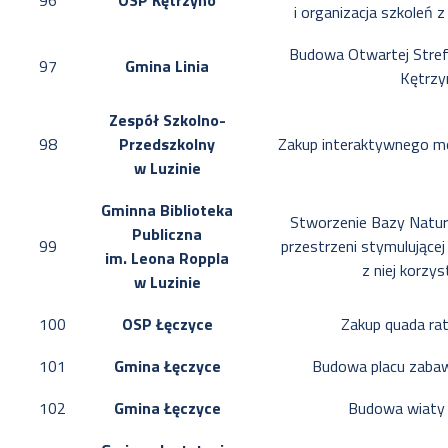
96
OSP Kętrzyno
i organizacja szkoleń 
Budowa Otwartej Stref
97
Gmina Linia
Kętrzy
Zespół Szkolno-
98
Przedszkolny
Zakup interaktywnego m
w Luzinie
Gminna Biblioteka
Stworzenie Bazy Natury
Publiczna
99
przestrzeni stymulującej
im. Leona Roppla
z niej korzy
w Luzinie
100
OSP Łęczyce
Zakup quada ra
101
Gmina Łęczyce
Budowa placu zabaw
102
Gmina Łęczyce
Budowa wiaty 