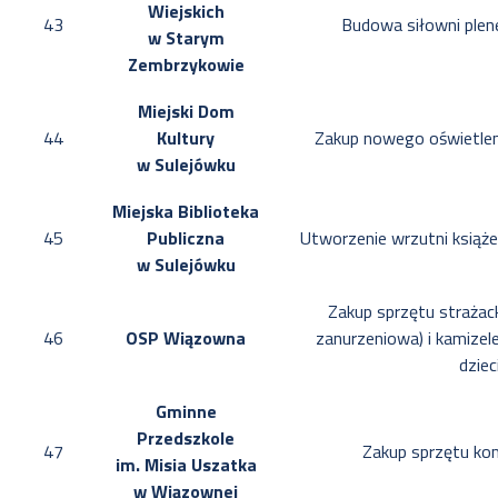
Wiejskich
43
Budowa siłowni plen
w Starym
Zembrzykowie
Miejski Dom
44
Kultury
Zakup nowego oświetlen
w Sulejówku
Miejska Biblioteka
45
Publiczna
Utworzenie wrzutni książe
w Sulejówku
Zakup sprzętu strażac
46
OSP Wiązowna
zanurzeniowa) i kamizel
dziec
Gminne
Przedszkole
47
Zakup sprzętu k
im. Misia Uszatka
w Wiązownej