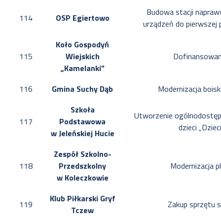
Budowa stacji napraw
114
OSP Egiertowo
urządzeń do pierwszej
Koło Gospodyń
115
Wiejskich
Dofinansowani
„Kamelanki”
116
Gmina Suchy Dąb
Modernizacja bois
Szkoła
Utworzenie ogólnodostęp
117
Podstawowa
dzieci „Dziec
w Jeleńskiej Hucie
Zespół Szkolno-
118
Przedszkolny
Modernizacja p
w Koleczkowie
Klub Piłkarski Gryf
119
Zakup sprzętu 
Tczew