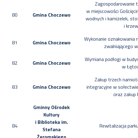
Zagospodarowanie t
w miejscowości Gościęci
80
Gmina Choczewo
wodnych i kamizelek, stoły
i krzew
Wykonanie oznakowania n
81
Gmina Choczewo
zwalniającego w
Wymiana podłogi w budynk
82
Gmina Choczewo
w Łęto
Zakup trzech namiot
83
Gmina Choczewo
integracyjne w sołectwi
oraz zakup 
Gminny Ośrodek
Kultury
i Biblioteka im.
84
Rewitalizacja par
Stefana
Żeromskiego