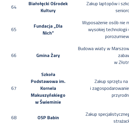
Białołęcki Ośrodek
Zakup laptopów i szko
64
Kultury
senior
Wyposażenie osób nie 
Fundacja „Dla
65
wysokiej technologii
Nich”
porozumiewa
Budowa wiaty w Marszowie
66
Gmina Żary
zaba
w Złotn
Szkoła
Podstawowa im.
Zakup sprzętu na l
67
Kornela
i zagospodarowanie 
Makuszyńskiego
przyrodn
w Świeminie
Zakup specjalistyczne
68
OSP Babin
strażac