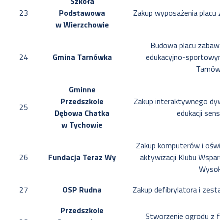
Szkoła
23
Podstawowa
Zakup wyposażenia placu
w Wierzchowie
Budowa placu zabaw 
24
Gmina Tarnówka
edukacyjno-sportowy
Tarnów
Gminne
Przedszkole
Zakup interaktywnego dy
25
Dębowa Chatka
edukacji sen
w Tychowie
Zakup komputerów i oświ
26
Fundacja Teraz Wy
aktywizacji Klubu Wspar
Wyso
27
OSP Rudna
Zakup defibrylatora i ze
Przedszkole
Stworzenie ogrodu z f