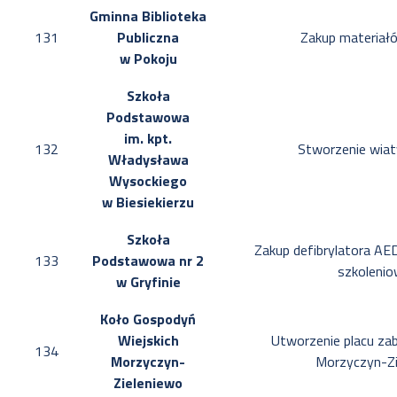
Gminna Biblioteka
131
Publiczna
Zakup materiał
w Pokoju
Szkoła
Podstawowa
im. kpt.
132
Stworzenie wia
Władysława
Wysockiego
w Biesiekierzu
Szkoła
Zakup defibrylatora AED
133
Podstawowa nr 2
szkoleni
w Gryfinie
Koło Gospodyń
Wiejskich
Utworzenie placu za
134
Morzyczyn-
Morzyczyn-Zi
Zieleniewo