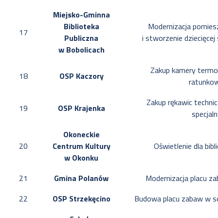
Miejsko-Gminna
Biblioteka
Modernizacja pomiesz
17
Publiczna
i stworzenie dziecięcej 
w Bobolicach
Zakup kamery termow
18
OSP Kaczory
ratunko
Zakup rękawic techni
19
OSP Krajenka
specjal
Okoneckie
20
Centrum Kultury
Oświetlenie dla bibli
w Okonku
21
Gmina Polanów
Modernizacja placu z
22
OSP Strzekęcino
Budowa placu zabaw w so