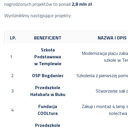
nagrodzonych projektów to ponad
2,8 mln zł
.
Wyróżniliśmy następujące projekty:
LP.
BENEFICJENT
NAZWA I OPIS
Szkoła
Modernizacja placu zab
1
Podstawowa
szkole w Te
w Templewie
2
OSP Bogdaniec
Szkolenia z pierwszej po
Przedszkole
3
Stworzenie sali
Hałabała w Buku
Fundacja
Zakup i montaż 4 lamp s
4
COOLtura
sołectwa 
Przedszkole