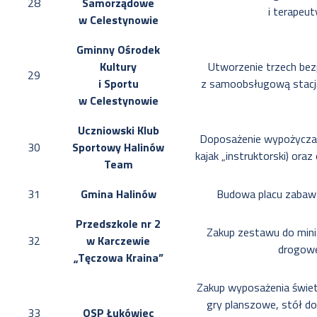
28
Samorządowe
i terapeu
w Celestynowie
Gminny Ośrodek
Kultury
Utworzenie trzech be
29
i Sportu
z samoobsługową stacj
w Celestynowie
Uczniowski Klub
Doposażenie wypożyczaln
30
Sportowy Halinów
kajak „instruktorski) ora
Team
31
Gmina Halinów
Budowa placu zabaw
Przedszkole nr 2
Zakup zestawu do mini
32
w Karczewie
drogow
„Tęczowa Kraina”
Zakup wyposażenia świet
gry planszowe, stół do b
33
OSP Łukówiec