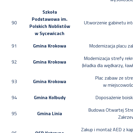
Szkoła
Podstawowa im.
90
Utworzenie gabinetu int
Polskich Noblistów
w Sycewicach
91
Gmina Krokowa
Modernizacja placu z
Modernizacja strefy rek
92
Gmina Krokowa
(kładka dla wędkarzy, ław
Plac zabaw ze str
93
Gmina Krokowa
w miejscowośc
94
Gmina Kolbudy
Doposażenie bois
Budowa Otwartej Str
95
Gmina Linia
Zakrze
Zakup i montaż AED z ka