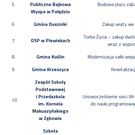
5
Publiczne Bajkowa
Budowa placu zab
Wyspa w Palędziu
6
Gmina Duszniki
Zakup wiaty we
Torba Życia – zakup dwó
7
OSP w Plewiskach
wraz z wypo
8
Gmina Kuślin
Modernizacja salki wiej
9
Gmina Krzeszyce
Rewitalizac
Zespół Szkoły
Podstawowej
i Przedszkola
Unowocześnienie sieci Wi
10
im. Kornela
do nauki programowa
Makuszyńskiego
w Zębowie
Szkoła