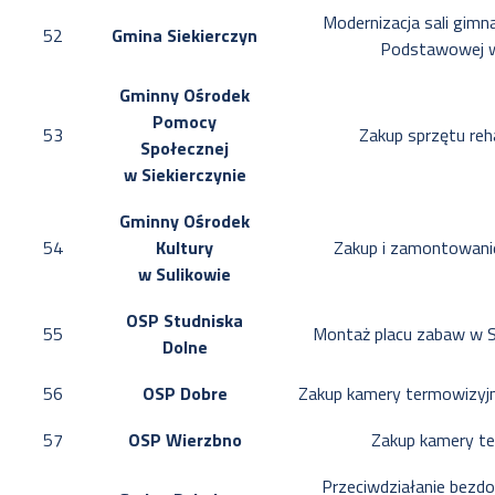
Modernizacja sali gimn
52
Gmina Siekierczyn
Podstawowej w
Gminny Ośrodek
Pomocy
53
Zakup sprzętu reh
Społecznej
w Siekierczynie
Gminny Ośrodek
54
Kultury
Zakup i zamontowanie
w Sulikowie
OSP Studniska
55
Montaż placu zabaw w S
Dolne
56
OSP Dobre
Zakup kamery termowizyjne
57
OSP Wierzbno
Zakup kamery te
Przeciwdziałanie bezd