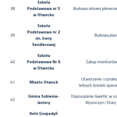
Szkoła
38
Podstawowa nr 5
Budowa siłowni plenerow
w Otwocku
Szkoła
Podstawowa nr 2
39
Budowa plac
im. Ireny
Sendlerowej
Szkoła
40
Podstawowa Nr 6
Zakup monitorów
w Otwocku
Utworzenie i oznak
41
Miasto Otwock
leśnych ścieżek spa
Gmina Sobienie-
Doposażenie świetlic w s
42
Jeziory
Wysoczyn i Star
Koło Gospodyń