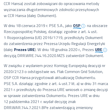
CCR Hansa) zostali zobowiązani do opracowania metody
wyznaczania długoterminowych zdolności przesyłowych
w CCR Hansa (dalej: Dokument).
W dniu 18 czerwca 2019 r. PSE S.A., jako
OSP
na obszarze
Rzeczypospolitej Polskiej, działając zgodnie z art. 4 ust.
1 Rozporządzenia (UE) 2016/1719, przedłożyły Dokument
do zatwierdzenia przez Prezesa Urzędu Regulacji Energetyki
(dalej:
Prezes URE
). W dniu 18 grudnia 2020 r., Prezes
URE
decyzją DRR.WRE.744.16.2020.MZS zatwierdził Dokument.
W związku z wydaniem przez Komisję Europejską deacyzji nr
2020/2123 o odstępstwie ws. Flak Common Grid Solution,
OSP CCR Hansa przygotowali aktualizację Dokumentu.
PSE S.A. działając zgodnie z art. 4 ust.7 lit. a) w dniu 31 marca
2021 r. przedłożyły do Prezesa URE wniosek o zmianę decyzji
w sprawie zatwierdzenia Dokumentu. Prezes URE w dniu
12 października 2021 r. wydał decyzję znak
DRR.WAR.744.7.2021.BPe zatwierdzającą zmieniony