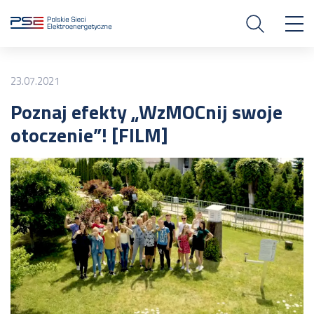
23.07.2021
Poznaj efekty „WzMOCnij swoje
otoczenie”! [FILM]